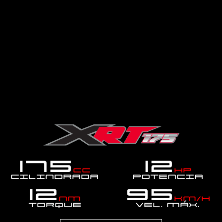
175
12
cc
hp
Cilindrada
Potencia
12
95
Nm
km/h
Torque
Vel. MÁX.