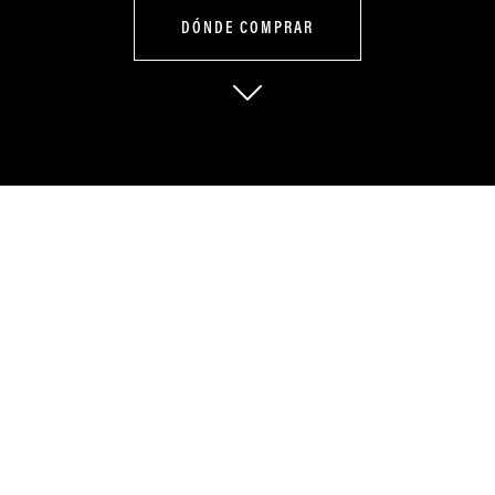
DÓNDE COMPRAR
Estilo moderno
que se mueve
contigo
La XRT 175 convierte la ciudad en un espacio cómodo y dinámico. Su
motor ágil y transmisión automática hacen que cada trayecto sea
suave, práctico y lleno de estilo.