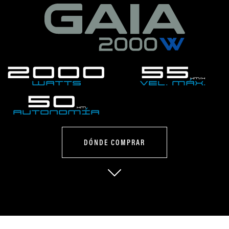
2000
55
km/h
Watts
Vel. MÁX.
50
km
Autonomía
DÓNDE COMPRAR